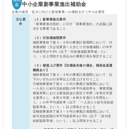
中小企業新事業進出補助金
金
企業の成長・拡大に向けた新規事業への挑戦を行う中小企業等
主な要
（１）新事業進出要件
件
「新事業進出指針」に示す「新事業進出」の定義に該
当する事業であること
（２）付加価値額要件
補助事業終了後３～５年の事業計画期間において、付
加価値額（又は従業員一人当たり付加価値額）の年平
均成長率が4.0%（以下「付加価値額基準値」とい
う。）以上増加する見込みの事業計画を策定すること
（３）補賃上げ要件
【目標値未達の場合、補助金返還
義務あり】
補助事業終了後３～５年の事業計画期間において、以
下のいずれかの水準以上の賃上げを行うこと
①補助事業終了後３～５年の事業計画期間において、
一人当たり給与支給総額の年平均成長率を、事業実施
都道府県における最低賃金の直近５年間（令和元年度
を基準とし、令和２年度～令和６年度の５年間をい
う。）の年平均成長率（以下 「一人当たり給与支給総
額基準値」という。）以上増加させること
②補助事業終了後３～５年の事業計画期間において、
給与支給総額の年平均成長率を2.5%（以下 「給与支
給総額基準値」という。）以上増加させること