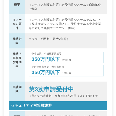
概要
インボイス制度に対応した受発注システムを商流単位
で導入
ITツー
インボイス制度に対応した受発注システムであること
ルの要
（発注者がシステムを導入し、受注者である中小企業
件
等に対して無償でアカウント供与）
補助対
クラウド利用料（最大2年分）
象
補助上
中小企業・小規模事業者等
350万円以下
限額及
2/3以内
び補助
率
その他事業者等（大企業含む）
350万円以下
1/2以内
申請期
第3次申請受付中
限
（第4次申請締切 令和8年8月25日（火）17時まで）
セキュリティ対策推進枠