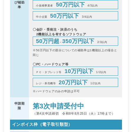
び補助
50万円以下
小規模事業者
4/5以内
率
50万円以下
中小企業
3/4以内
〇会計・受発注・決済のうち
2機能以上を有するソフトウェア
50万円超
350万円以下
～
2/3以内
※50万円以下の部分についての補助率は1機能以上の場合と
同じ
〇PC・ハードウェア等
10万円以下
ＰＣ・タブレット等
1/2以内
20万円以下
レジ・券売機等
1/2以内
※ハードウェアのみの申請は不可
申請期
第3次申請受付中
限
（第4次申請締切 令和8年8月25日（火）17時まで）
インボイス枠（電子取引類型）