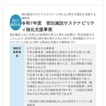
宿泊施設のサステナビリティの向上に関する取組を支援する
補助金
国の
令和7年度 宿泊施設サステナビリテ
補助金
ィ強化支援事業
宿泊施設における省エネ設備等の導入に要する経費の一部を助成する
ことにより､訪日外国人旅行者の受け入れに向けて､宿泊施設のサステ
ナビリティの向上に関する取組を支援する補助金です。
補助対
以下に該当する事業者
象事業
①宿泊事業者（旅館業法に規定する許可を受けた者。
者
ただし店舗型風俗特殊営業を営む物を除く）
②宿泊業の高付加価値化のための経営ガイドラインに
基づく登録制度の登録を受けた方、又は同制度の登録
申請をされた方
③②の登録又は登録申請はしていないが、金融商品取
引法第 24 条に基づき有価証券報告書を内閣総理大臣
に提出する会社又はその子会社及び関連会社であり､
かつ観光施設における心のバリアフリー認定制度（観
光施設における心のバリアフリー認定制度要綱（令和
２年 12 月 24 日付観観産第1564 号））の認定を取得
済み又は1年以内に取得予定である方
＊宿泊業の高付加価値化のための経営ガイドライン登
録制度