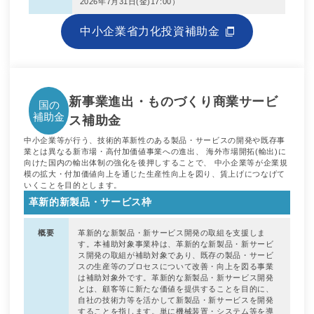
2026年7月31日(金)17:00）
中小企業省力化投資補助金
新事業進出・ものづくり商業サービ
国の
補助金
ス補助金
中小企業等が行う、技術的革新性のある製品・サービスの開発や既存事
業とは異なる新市場・高付加価値事業への進出、 海外市場開拓(輸出)に
向けた国内の輸出体制の強化を後押しすることで、 中小企業等が企業規
模の拡大・付加価値向上を通じた生産性向上を図り、賃上げにつなげて
いくことを目的とします。
革新的新製品・サービス枠
概要
革新的な新製品・新サービス開発の取組を支援しま
す。本補助対象事業枠は、革新的な新製品・新サービ
ス開発の取組が補助対象であり、既存の製品・サービ
スの生産等のプロセスについて改善・向上を図る事業
は補助対象外です。革新的な新製品・新サービス開発
とは、顧客等に新たな価値を提供することを目的に、
自社の技術力等を活かして新製品・新サービスを開発
することを指します。単に機械装置・システム等を導