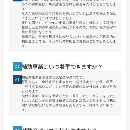
多くの補助金は、事業計画を提出し審査を受けることになりま
す。
そのため補助金の申請要件を満たしていれば必ず補助金を受給
できるというわけではありません。
要件を満たし、かつ他の企業の事業計画より優れている計画を
提出した企業の申請のみが採択されるので、事業計画の質が非
常に重要になります。
採択率は、事業再構築補助金やものづくり補助金など代表的な
補助金ごとでも、それぞれの補助金の募集回ごとでも異なりま
す。
補助事業はいつ着手できますか？
Q3
補助事業の着手は交付決定後が原則です。
A3
原則として、申請書類が審査され、交付決定が出た後に着手
（発注や支払いなど）した事業の経費のみが補助金の給付対象
となります。
交付決定前に契約を締結したり、発注したり、支払いをしたり
した場合にはその経費は補助金の給付対象となりません（稀に
例外的な取扱いをする補助金もありますが、極めて例外的で
す）。