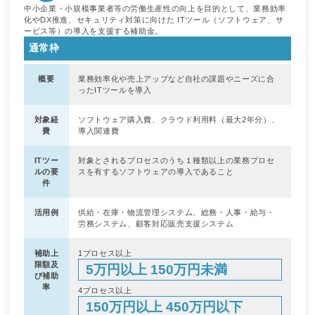
中小企業・小規模事業者等の労働生産性の向上を目的として、業務効率
化やDX推進、セキュリティ対策に向けた ITツール（ソフトウェア、サ
ービス等）の導入を支援する補助金。
通常枠
概要
業務効率化や売上アップなど自社の課題やニーズに合
ったITツールを導入
対象経
ソフトウェア購入費、クラウド利用料（最大2年分）、
費
導入関連費
ITツー
対象とされるプロセスのうち１種類以上の業務プロセ
ルの要
スを有するソフトウェアの導入であること
件
活用例
供給・在庫・物流管理システム、総務・人事・給与・
労務システム、顧客対応販売支援システム
補助上
1プロセス以上
限額及
5万円以上 150万円未満
び補助
率
4プロセス以上
150万円以上 450万円以下