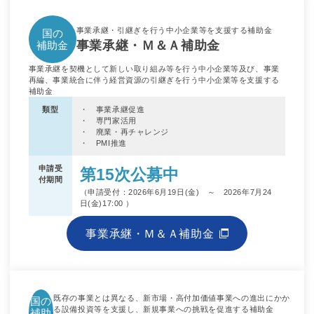
事業承継・引継ぎを行う中小企業等を支援する補助金
国の
事業承継・Ｍ＆Ａ補助金
補助金
事業承継を契機として新しい取り組み等を行う中小企業等及び、事業
再編、事業統合に伴う経営資源の引継ぎを行う中小企業等を支援する
補助金
類型
・ 事業承継促進
・ 専門家活用
・ 廃業・再チャレンジ
・ PMI推進
申請受
第15次公募中
付期間
（申請受付：2026年6月19日(金) ～ 2026年7月24
日(金)17:00 ）
事業承継・Ｍ＆Ａ補助金
既存の事業とは異なる、新市場・高付加価値事業への進出にかか
国の
る設備投資等を支援し、新規事業への挑戦を促進する補助金
補助