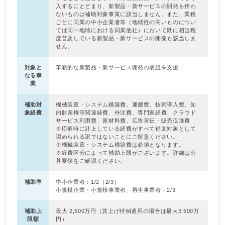
入するにとどまり、新製品・新サービスの開発を伴わ
ないものは補助対象事業に該当しません。また、業種
ごとに同業の中小企業者等（地域性の高いものについ
ては同一地域における同業他社）において既に相当程
度普及している新製品・新サービスの開発も該当しま
せん。
対象と
革新的な新製品・新サービス開発の取組を支援
なる事
業
補助対
機械装置・システム構築費、運搬費、技術導入費、知
象経費
的財産権等関連経費、外注費、専門家経費、クラウド
サービス利用費、原材料費、広告宣伝・販売促進費
※応募時に計上している経費がすべて補助対象として
認められる訳ではないことにご留意ください。
※機械装置・システム構築費は必須となります。
※経費区分によって補助上限がございます。詳細は公
募要領をご確認ください。
補助率
中小企業者：1/2（2/3）
小規模企業・小規模事業者、再生事業者：2/3
補助上
最大 2,500万円（賃上げ特例適用の場合は最大3,500万
限額
円）