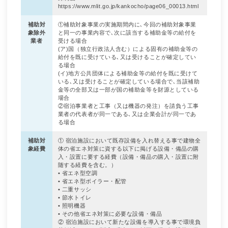
https://www.mlit.go.jp/kankocho/page06_00013.html
補助対
①補助対象事業の実施期間内に､今回の補助対象事業
象除外
と同一の事業内容で､次に該当する補助金等の給付を
業者
受ける場合
(ア)国（独立行政法人含む）による固有の補助金等の
給付を既に受けている､又は受けることが確定してい
る場合
(イ)地方公共団体による補助金等の給付を既に受けて
いる､又は受けることが確定している場合で､当該補助
金等の全部又は一部が国の補助金等を財源としている
場合
②宿泊事業者と工事（又は機器の発注）を請負う工事
業者の代表者が同一である､又は企業会計が同一であ
る場合
補助対
① 宿泊施設において既存設備を入れ替える事で建物全
象経費
体の省エネ対策に資する以下に掲げる設備・備品の購
入・設置に要する経費（設備・備品の購入・設置に附
随する経費を含む。）
• 省エネ型空調
• 省エネ型ボイラー・配管
• 二重サッシ
• 節水トイレ
• 照明機器
• その他省エネ対策に必要な設備・備品
② 宿泊施設において新たな設備を導入する事で環境負