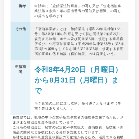
備考
申請時に「旅館業法許可書」の写し又は「住宅宿泊事
業法第３条第１項の届出番号の通知又は標識」の写し
の提出を求めます
その他
「宿泊事業者」とは、旅館業法（昭和23年法律第138
号）第3条第1項の許可を受けて営む同法第2条第2項に
規定する旅館・ホテル及び同条第3項に規定する簡易宿
所並びに住宅宿泊事業法（平成29年法律第65号）第3条
第1項の届出をして営む同法第2条第3項に規定する住宅
宿泊事業に係る施設（宿泊施設）の経営者をいう。
申請期
令和8年4月20日（月曜日）
間
から8月31日（月曜日）ま
で
※予算額の上限に達し次第、受付終了となります（事
前予告はありません）。
長野県では、地域の中小企業や新規事業者の発展を支援するため、さ
まざまな補助金制度を提供しています。
これらの補助金は、経営の安定化や事業拡大、設備投資、新技術・新
製品の開発など多岐にわたる分野を対象としています。
各補助金は毎年制度変更や新設の可能性があるため、活用できる補助