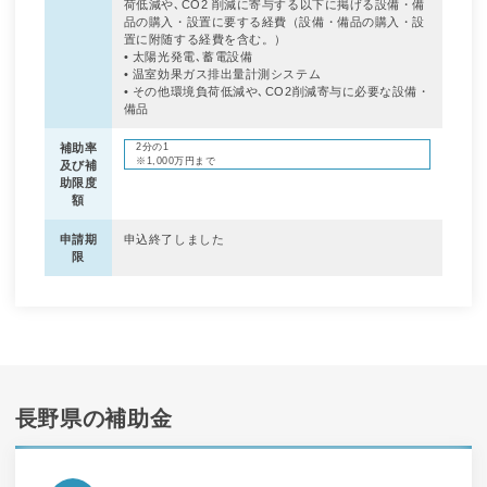
荷低減や､CO2 削減に寄与する以下に掲げる設備・備
品の購入・設置に要する経費（設備・備品の購入・設
置に附随する経費を含む。）
• 太陽光発電､蓄電設備
• 温室効果ガス排出量計測システム
• その他環境負荷低減や､CO2削減寄与に必要な設備・
備品
補助率
2分の1
※1,000万円まで
及び補
助限度
額
申請期
申込終了しました
限
長野県の補助金