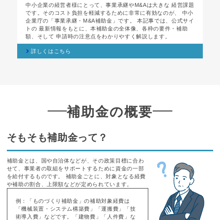
中小企業の経営者様にとって、事業承継やM&Aは大きな 経営課題
です。そのコスト負担を軽減するために非常に有効なのが、 中小
企業庁の「事業承継・M&A補助金」です。 本記事では、公式サイ
トの 最新情報をもとに、本補助金の全体像、各枠の要件・補助
額、そして 申請時の注意点をわかりやすく解説します。
詳しくはこちら
補助金の概要
そもそも補助金って？
補助金とは、国や自治体などが、その政策目標に合わ
せて、事業者の取組をサポートするために資金の一部
を給付するものです。 補助金ごとに、対象となる経費
や補助の割合、上限額などが定められています。
例：「ものづくり補助金」の補助対象経費は
「機械装置・システム構築費」「運搬費」「技
術導入費」などです。「建物費」「人件費」な