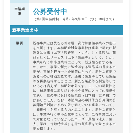
申請期
公募受付中
限
（第1回申請締切 令和8年9月30日（水）18時まで）
新事業進出枠
概要
既存事業とは異なる新市場・高付加価値事業への進出
を支援します。本補助金対象事業枠は事業で新たに製
造又は提供（以下「製造等」という。）する製品、商
品もしくはサービス（以下「製品等」という。）が、
事業を行う中小企業等にとって、新規性を有するも
の、かつ、事業で新たに製造等する製品等の属する市
場が、事業を行う中小企業等にとって、新たな市場で
あるものが補助対象です。過去に製造等していた製品
等を再製造等することは、新たな製品等を製造等して
いるとは言えず、補助対象外です。ここでの新規性と
は、補助事業に取り組む中小企業等にとっての新規性
であり、世の中における新規性（日本初・世界初）で
はありません。なお、本補助金の申請予定公募回の公
募開始日以降に初めて取り組んでいる事業について、
「新規性」を有するものとみなします。新たな市場と
は、事業を行う中小企業等にとって、既存事業におい
て対象となっていなかったニーズ・属性（法人／個
人、業種、行動特性等）を持つ顧客層を対象とする市
場を指します。