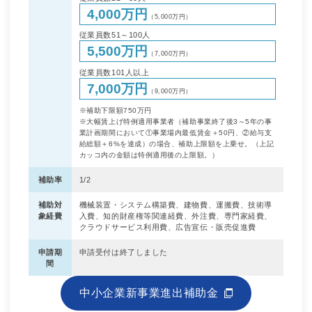
4,000万円
（5,000万円）
従業員数51～100人
5,500万円
（7,000万円）
従業員数101人以上
7,000万円
（9,000万円）
※補助下限額750万円
※大幅賃上げ特例適用事業者（補助事業終了後3～5年の事
業計画期間において①事業場内最低賃金＋50円、②給与支
給総額＋6%を達成）の場合、補助上限額を上乗せ。（上記
カッコ内の金額は特例適用後の上限額。）
補助率
1/2
補助対
機械装置・システム構築費、建物費、運搬費、技術導
象経費
入費、知的財産権等関連経費、外注費、専門家経費、
クラウドサービス利用費、広告宣伝・販売促進費
申請期
申請受付は終了しました
間
中小企業新事業進出補助金