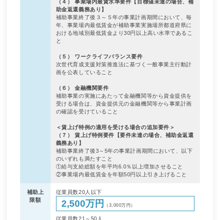
（４） 事業場内最賃水準要件
【目標値未達の場合、補
助金返還義務あり】
補助事業終了後３～５年の事業計画期間において、毎
年、事業場内最低賃金が補助事業実施場所都道府県に
おける地域別最低賃金より30円以上高い水準であるこ
と
（５） ワークライフバランス要件
次世代育成支援対策推進法に基づく一般事業主行動計
画を公表していること
（６） 金融機関要件
補助事業の実施にあたって金融機関等から資金提供を
受ける場合は、資金提供元の金融機関等から事業計画
の確認を受けていること
＜賃上げ特例の適用を受ける場合の追加要件＞
（７） 賃上げ特例要件
【要件未達の場合、補助金返還
義務あり】
補助事業終了後3～5年の事業計画期間において、以下
のいずれも満たすこと
①給与支給総額を年平均6.0％以上増加させること
②事業場内最低賃金を年額50円以上引き上げること
補助上
従業員数20人以下
限額
2,500万円
（3,000万円）
従業員数21～50人