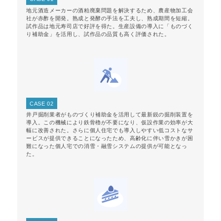
地元酒造メーカーの酒粕廃棄問題を解決するため、農産物加工会
社が赤酢を開発。熟成と発酵の手法を工夫し、熟成期間を短縮。
試作品は地元寿司店で好評を得た。生産設備の導入に「ものづく
り補助金」を活用し、試作品の品質も高く評価された。
CASE 02
井戸掘削業者がものづくり補助金を活用して最新鋭の掘削装置を
導入。この機械により鉄骨櫓が不要になり、仮設作業の効率が大
幅に改善された。さらに個人住宅でも導入しやすい低コストなサ
ービスが提供できることになったため、高齢化に伴い雪かきが困
難になった個人宅での消雪・融雪システムの提供が可能となっ
た。