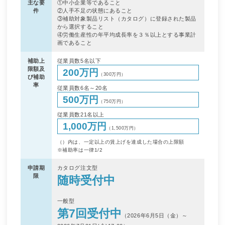
主な要
①中小企業等であること
件
②人手不足の状態にあること
③補助対象製品リスト（カタログ）に登録された製品
から選択すること
④労働生産性の年平均成長率を３％以上とする事業計
画であること
補助上
従業員数5名以下
限額及
200万円
（300万円）
び補助
率
従業員数6名～20名
500万円
（750万円）
従業員数21名以上
1,000万円
（1,500万円）
（）内は、一定以上の賃上げを達成した場合の上限額
※補助率は一律1/2
申請期
カタログ注文型
限
随時受付中
一般型
第7回受付中
（2026年6月5日（金）～