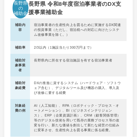
長野県
長野県 令和8年度宿泊事業者のDX支
の
援事業補助金
補助金
補助内
宿泊事業者の生産性向上を図るために実施するDX関連
容
の投資事業（ただし、宿泊税への対応に向けたシステ
ム改修事業を除く。）
補助率
2/3以内（1施設当たり300万円まで）
補助対
長野県内に所在する宿泊施設を有する宿泊事業者
象事業
者
補助対
DXの推進に資するシステム（ハードウェア・ソフトウ
象経費
ェア含む）、デジタルツール及び機器の購入、導入及
び改修に要する経費
対象経
AI（人工知能）、RPA（ロボティック・プロセス・オ
費の例
ートメーション）、BI（ビジネスインテリジェン
ス）、ERP（企業資源計画）、CRM（顧客関係管理）
等のデジタル技術を用いて既存の業務プロセス等の改
変を行い、新たな価値を創出して新たな経営の仕組み
に変革させ、生産性向上を図る事業に係る経費。