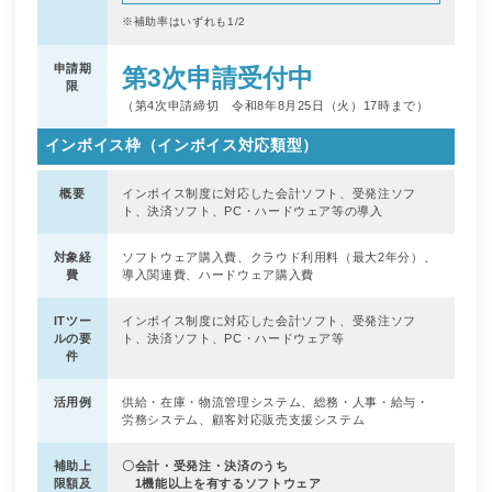
※補助率はいずれも1/2
申請期
第3次申請受付中
限
（第4次申請締切 令和8年8月25日（火）17時まで）
インボイス枠（インボイス対応類型）
概要
インボイス制度に対応した会計ソフト、受発注ソフ
ト、決済ソフト、PC・ハードウェア等の導入
対象経
ソフトウェア購入費、クラウド利用料（最大2年分）、
費
導入関連費、ハードウェア購入費
ITツー
インボイス制度に対応した会計ソフト、受発注ソフ
ルの要
ト、決済ソフト、PC・ハードウェア等
件
活用例
供給・在庫・物流管理システム、総務・人事・給与・
労務システム、顧客対応販売支援システム
補助上
〇会計・受発注・決済のうち
限額及
1機能以上を有するソフトウェア