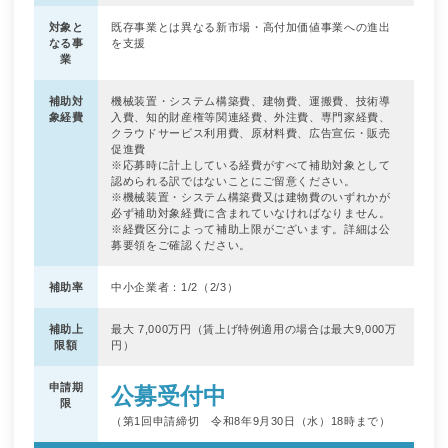
対象と
既存事業とは異なる新市場・高付加価値事業への進出
なる事
を支援
業
補助対
機械装置・システム構築費、建物費、運搬費、技術導
象経費
入費、知的財産権等関連経費、外注費、専門家経費、
クラウドサービス利用費、原材料費、広告宣伝・販売
促進費
※応募時に計上している経費がすべて補助対象として
認められる訳ではないことにご留意ください。
※機械装置・システム構築費又は建物費のいずれかが
必ず補助対象経費に含まれていなければなりません。
※経費区分によって補助上限がございます。詳細は公
募要領をご確認ください。
補助率
中小企業者：1/2（2/3）
補助上
最大 7,000万円（賃上げ特例適用の場合は最大9,000万
限額
円）
申請期
公募受付中
限
（第1回申請締切 令和8年9月30日（水）18時まで）