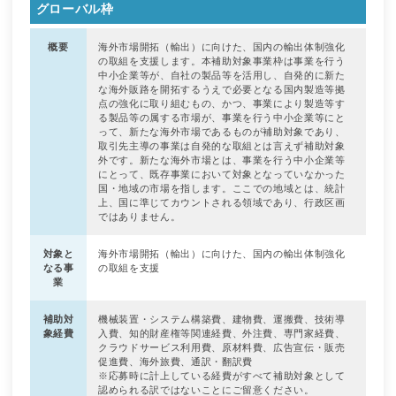
グローバル枠
概要
海外市場開拓（輸出）に向けた、国内の輸出体制強化
の取組を支援します。本補助対象事業枠は事業を行う
中小企業等が、自社の製品等を活用し、自発的に新た
な海外販路を開拓するうえで必要となる国内製造等拠
点の強化に取り組むもの、かつ、事業により製造等す
る製品等の属する市場が、事業を行う中小企業等にと
って、新たな海外市場であるものが補助対象であり、
取引先主導の事業は自発的な取組とは言えず補助対象
外です。新たな海外市場とは、事業を行う中小企業等
にとって、既存事業において対象となっていなかった
国・地域の市場を指します。ここでの地域とは、統計
上、国に準じてカウントされる領域であり、行政区画
ではありません。
対象と
海外市場開拓（輸出）に向けた、国内の輸出体制強化
なる事
の取組を支援
業
補助対
機械装置・システム構築費、建物費、運搬費、技術導
象経費
入費、知的財産権等関連経費、外注費、専門家経費、
クラウドサービス利用費、原材料費、広告宣伝・販売
促進費、海外旅費、通訳・翻訳費
※応募時に計上している経費がすべて補助対象として
認められる訳ではないことにご留意ください。