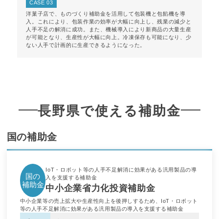
CASE 03
洋菓子店で、ものづくり補助金を活用して包装機と包餡機を導
入。これにより、包装作業の効率が大幅に向上し、残業の減少と
人手不足の解消に成功。また、機械導入により新商品の大量生産
が可能となり、生産性が大幅に向上。冷凍保存も可能になり、少
ない人手で計画的に生産できるようになった。
長野県で使える補助金
国の補助金
IoT・ロボット等の人手不足解消に効果がある汎用製品の導
国の
入を支援する補助金
補助金
中小企業省力化投資補助金
中小企業等の売上拡大や生産性向上を後押しするため、IoT・ロボット
等の人手不足解消に効果がある汎用製品の導入を支援する補助金