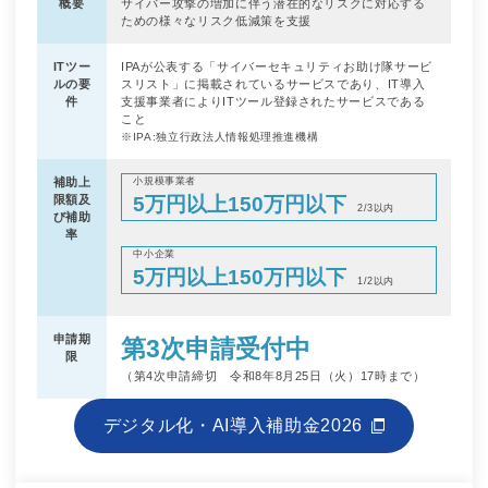
概要
サイバー攻撃の増加に伴う潜在的なリスクに対応する
ための様々なリスク低減策を支援
ITツー
IPAが公表する「サイバーセキュリティお助け隊サービ
ルの要
スリスト」に掲載されているサービスであり、IT導入
件
支援事業者によりITツール登録されたサービスである
こと
※IPA:独立行政法人情報処理推進機構
補助上
小規模事業者
5万円以上150万円以下
限額及
2/3以内
び補助
率
中小企業
5万円以上150万円以下
1/2以内
申請期
第3次申請受付中
限
（第4次申請締切 令和8年8月25日（火）17時まで）
デジタル化・AI導入補助金2026