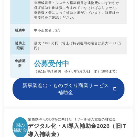
※機械装置・システム構築費又は建物費のいずれかが
必ず補助対象経費に含まれていなければなりません。
※経費区分によって補助上限がございます。詳細は公
募要領をご確認ください。
補助率
中小企業者：2/3
補助上
最大 7,000万円（賃上げ特例適用の場合は最大9,000万
限額
円）
申請期
公募受付中
限
（第1回申請締切 令和8年9月30日（水）18時まで）
新事業進出・ものづくり商業サービス
補助金
業務効率化やDX等に向けた ITツール導入支援の補助金
国の
デジタル化・AI導入補助金2026（旧IT
補助金
導入補助金）