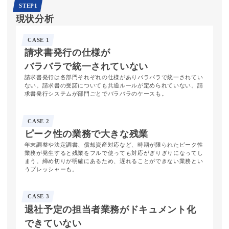
STEP1
現状分析
CASE 1
請求書発行の
仕様が
バラバラで
統一されていない
請求書発行は各部門それぞれの仕様がありバラバラで統一されてい
ない。請求書の受諾についても共通ルールが定められていない。請
求書発行システムが部門ごとでバラバラのケースも。
CASE 2
ピーク性の
業務で
大きな残業
年末調整や法定調書、償却資産対応など、時期が限られたピーク性
業務が発生すると残業をフルで使っても対応がぎりぎりになってし
まう。締め切りが明確にあるため、遅れることができない業務とい
うプレッシャーも。
CASE 3
退社予定の
担当者業務が
ドキュメント化
できていない