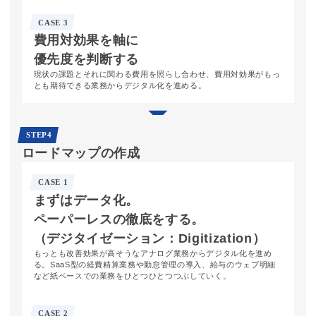
CASE 3
費用対効果を
軸に
優先度を
判断する
現状の課題とそれに関わる費用を照らし合わせ、費用対効果がもっ
とも期待できる業務からデジタル化を進める。
STEP4
ロードマップの
作成
CASE 1
まずはデータ化。
ペーパーレスの
徹底をする。
（デジタイゼーション：
Digitization）
もっとも改善効果が高そうなアナログ業務からデジタル化を進め
る。SaaS型の経費精算業務や勤怠管理の導入、給与のウェブ明細
など紙ベースでの業務をひとつひとつつぶしていく。
CASE 2