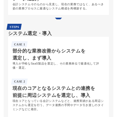
会計システムそのものから見直し、現在の業務ではなく、あるべき
姿の業務プロセスに最適なシステム構成を再構築する。
STEP6
システム選定・導入
CASE 1
部分的な
業務改善から
システムを
選定し、
まず導入
導入が手軽なSaaS製品を選定し、その業務単位で最適化して評
価・選定。
CASE 2
現在のコア
となる
システム
との連携を
前提に
周辺システムを
選定し、
導入
現在コアとなっている会計システムなどと、連携実績がある周辺シ
ステムから選定を行う。データ連携の手間やデータ引き渡しのタイ
ミングなどに着目。