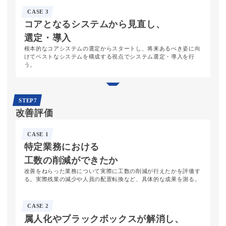
CASE 3
コアとなる
システムから
見直し、
選定・導入
根本的なコアシステムの選定からスタートし、将来あるべき姿に向
けてベストなシステムを構成する視点でシステム選定・導入を行
う。
STEP7
改善評価
CASE 1
特定業務に
おける
工数の
削減が
できたか
改善をねらった業務について実際に工数の削減が行えたかを評価す
る。実際残業の減少や人員の配置転換など、具体的な成果を測る。
CASE 2
属人化や
ブラックボックス
が解消し、