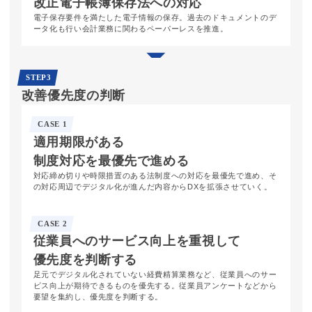
改正電子帳簿保存法
への対応
電子保存要件を満たした電子情報の保存。過去のドキュメントのデ
ータ化も行い会計業務に関わるペーパーレスを推進。
STEP3
改善優先度
の判断
CASE 1
適用期限
がある
制度対応を
最優先で
進める
対応締め切りや時限措置のある法制度への対応を最優先で進め、そ
の対応周辺でデジタル化が進んだ内容からDXを拡張させていく。
CASE 2
従業員への
サービス向上を
重視して
優先度を
判断する
足元でデジタル化されていない経費精算業務など、従業員へのサー
ビス向上が期待できるものを優先する。従業員アンケートなどから
要望を集約し、優先度を判断する。