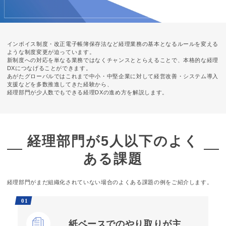
インボイス制度・改正電子帳簿保存法など経理業務の基本となるルールを変える
ような制度変更が迫っています。
新制度への対応を単なる業務ではなくチャンスととらえることで、本格的な経理
DXにつなげることができます。
あがたグローバルではこれまで中小・中堅企業に対して経営改善・システム導入
支援などを
多数推進してきた
経験から、
経理部門が
少人数でも
できる
経理DXの
進め方を
解説します。
経理部門が5人以下のよく
ある課題
経理部門がまだ組織化されていない場合のよくある課題の例をご紹介します。
01
紙ベースでのやり取りが主