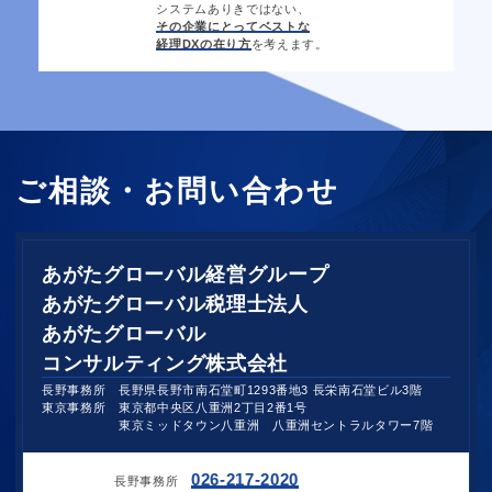
システムありきではない、
その企業にとってベストな
経理DXの在り方
を考えます。
ご相談・お問い合わせ
あがたグローバル
経営グループ
あがたグローバル
税理士法人
あがたグローバル
コンサルティング株式会社
長野事務所 長野県長野市南石堂町1293番地3 長栄南石堂ビル3階
東京事務所 東京都中央区八重洲2丁目2番1号
東京ミッドタウン八重洲 八重洲セントラルタワー7階
026-217-2020
長野事務所