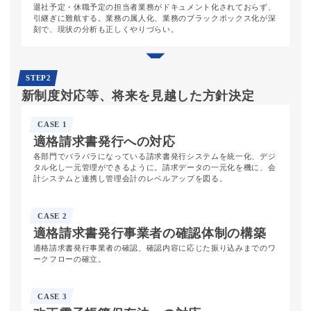
退社予定・休職予定の担当者業務がドキュメント化されておらず、
引継ぎに難航する。業務の属人化、業務のブラックボックス化が深
刻で、現状の分析も正しくやりづらい。
STEP2
新制度対応等、
将来を見越した
方針決定
CASE 1
適格請求書
発行への
対応
各部門でバラバラになっている請求書発行システムを統一化、デジ
タル化し一元管理ができるように。請求データの一元化を機に、会
計システムと連携し管理会計のレベルアップを図る。
CASE 2
適格請求書
発行事業者の
確認体制の
構築
適格請求書発行事業者の確認、確認内容に応じた振り込みまでのワ
ークフローの確立。
CASE 3