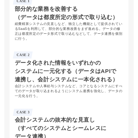
CASE 1
部分的な業務を
改善する
（データは都度
所定の形式で
取り込む）
経費精算システムの見直しなど、独立した機能として提供されてい
るSaaSを利用して、部分的な業務改善をまず進める。データの修
正は都度所定のデータ形式で取り込むなどして、データ連携を個別
に行う。
CASE 2
データ化された
情報を
いずれかの
システムに
一元化する
（データは
APIで
連携し、
会計システムに
一本化される）
会計システムや人事給与システムなど、コアとなるシステムにすべ
てのデータが取り込まれるようにシステム連携を強化し、データの
一元化を行う。
CASE 3
会計システムの
抜本的な
見直し
（すべての
システムと
シームレスに
データ連携）