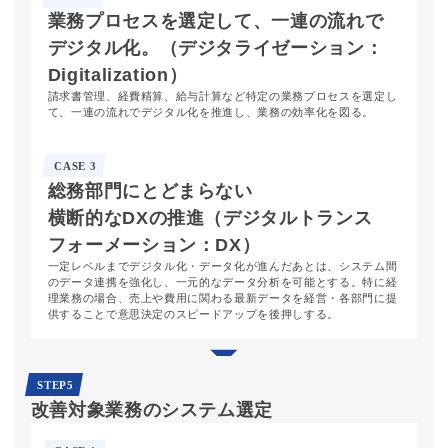
業務プロセスを
選定して、
一連の流れで
デジタル化。
（デジタライゼーション：
Digitalization）
請求書管理、経費精算、給与計算など特定の業務プロセスを選定し
て、一連の流れでデジタル化を推進し、業務の効率化を図る。
CASE 3
総務部門に
とどまらない
横断的な
DXの推進
（デジタルトランス
フォーメーション：
DX）
一定レベルまでデジタル化・データ化が進んだあとは、システム間
のデータ連携を強化し、一元的なデータ分析を可能とする。特に経
理業務の場合、売上や費用に関わる最新データを経営・各部門に提
供することで意思決定のスピードアップを後押しする。
STEP5
改善対象業務
の
システム選定