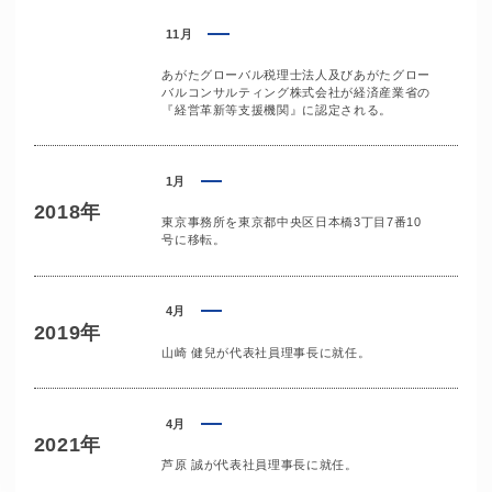
11月
あがたグローバル税理士法人及びあがたグロー
バルコンサルティング株式会社が経済産業省の
『経営革新等支援機関』に認定される。
1月
2018年
東京事務所を東京都中央区日本橋3丁目7番10
号に移転。
4月
2019年
山崎 健兒が代表社員理事長に就任。
4月
2021年
芦原 誠が代表社員理事長に就任。