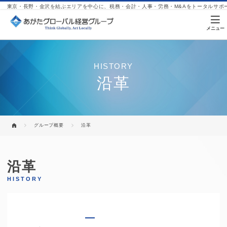
東京・長野・金沢を結ぶエリアを中心に、税務・会計・人事・労務・M&Aをトータルサポ
HISTORY
沿革
グループ概要
沿革
あがたグローバル経営グループ
沿革
HISTORY