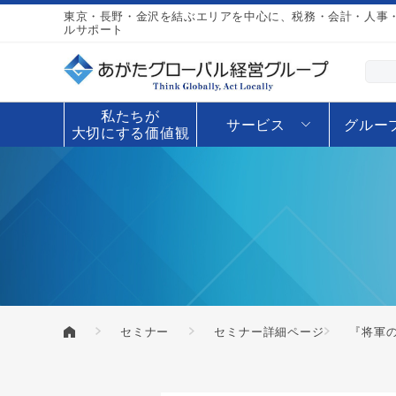
東京・長野・金沢を結ぶエリアを中心に、税務・会計・人事・
ルサポート
私たちが
サービス
グルー
大切にする価値観
セミナー
セミナー詳細ページ
『将軍
あがたグローバル経営グループ