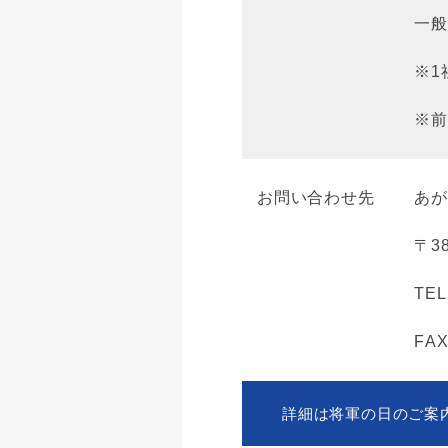
一般
※1
※前
お問い合わせ先
あ
〒3
TEL
FAX
詳細は将軍の日のご案