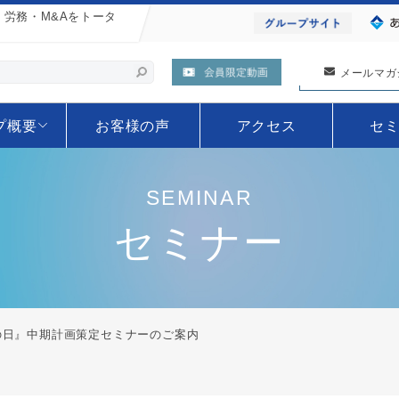
労務・M&Aをトータ
検索
メールマガ
プ概要
お客様の声
アクセス
セ
SEMINAR
セミナー
の日』中期計画策定セミナーのご案内