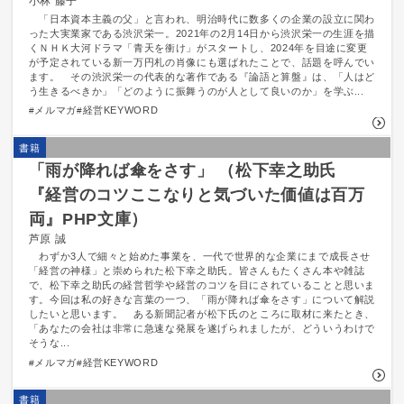
小林 藤子
「日本資本主義の父」と言われ、明治時代に数多くの企業の設立に関わ
った大実業家である渋沢栄一。2021年の2月14日から渋沢栄一の生涯を描
くＮＨＫ大河ドラマ「青天を衝け」がスタートし、2024年を目途に変更
が予定されている新一万円札の肖像にも選ばれたことで、話題を呼んでい
ます。 その渋沢栄一の代表的な著作である『論語と算盤』は、「人はど
う生きるべきか」「どのように振舞うのが人として良いのか」を学ぶ...
メルマガ
経営KEYWORD
書籍
「雨が降れば傘をさす」 （松下幸之助氏
『経営のコツここなりと気づいた価値は百万
両』PHP文庫）
芦原 誠
わずか3人で細々と始めた事業を、一代で世界的な企業にまで成長させ
「経営の神様」と崇められた松下幸之助氏。皆さんもたくさん本や雑誌
で、松下幸之助氏の経営哲学や経営のコツを目にされていることと思いま
す。今回は私の好きな言葉の一つ、「雨が降れば傘をさす」について解説
したいと思います。 ある新聞記者が松下氏のところに取材に来たとき、
「あなたの会社は非常に急速な発展を遂げられましたが、どういうわけで
そうな...
メルマガ
経営KEYWORD
書籍