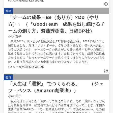
メルマガ
経営KEYWORD
書籍
「チームの成果＝Be（あり方）×Do（やり
方）」 （『GoodTeam 成果を出し続けるチ
ームの創り方』齋藤秀樹著、日経BP社）
小林 藤子
東京2020オリンピック競技大会は17日間の熱戦の末、2021年8月8日に
閉幕しました。野球、ソフトボール、卓球の団体戦など、個々人の力はも
ちろん大切ですが、チームワークの良さがより良い結果へと導いた種目も
数多く見ることができたように思います。会社であっても、組織を活性化
させるために「もっとチームワークを良くするにはどうしたらいいだろう
か」と日々取り組んでいる企業も多いのではないでしょうか。
メルマガ
経営KEYWORD
書籍
「人生は『選択』 でつくられる」 （ジェ
フ・ベソス（Amazon創業者））
小林 藤子
私たちは日々何かを「選択」して生きています。その「選択」こそが私
たち自身を形作り、経営者であればその企業を形づくっています。米国の
主要IT企業GAFAの一つで、世界最大のECサイトであるAmazon。その創