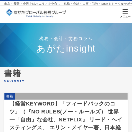
東京・長野・金沢を結ぶエリアを中心に、税務・会計・人事・労務・M&Aをトータルサポ
税務・会計・労務コラム
あがたinsight
書籍
category
書籍
【経営KEYWORD】「フィードバックのコ
ツ」（『NO RULES(ノー・ルールズ） 世界
一「自由」な会社、NETFLIX』 リード・ヘイ
スティングス、 エリン・メイヤー著、日本経