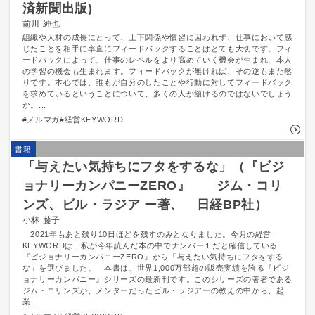
済新聞出版)
前川 紳也
組織や人材の成長にとって、上下関係や慣習に囚われず、仕事において感
じたことを相手に率直にフィードバックすることはとても大切です。フィ
ードバックによって、仕事のレベルをより高めていく機会が生まれ、本人
の学習の機会も生まれます。フィードバックが無ければ、その逆もまた然
りです。本心では、誰もが自分のしたことや行動に対してフィードバック
を求めているということについて、多くの人が頷けるのではないでしょう
か。...
メルマガ
経営KEYWORD
書籍
「与えたい気持ちにフタをするな」（『ビジ
ョナリーカンパニーZERO』 ジム・コリ
ンズ、ビル・ラジア ー著、 日経BP社）
小林 藤子
2021年もあと残り10日ほどを残すのみとなりました。今月の経営
KEYWORDは、私が今年読んだ本の中でナンバー１だと確信している
『ビジョナリーカンパニーZERO』から「与えたい気持ちにフタをする
な」を選びました。 本書は、世界1,000万部超の販売実績を誇る『ビジ
ョナリーカンパニー』シリーズの最新刊です。このシリーズの著者である
ジム・コリンズが、メンターだったビル・ラジアーの教えの中から、起
業...