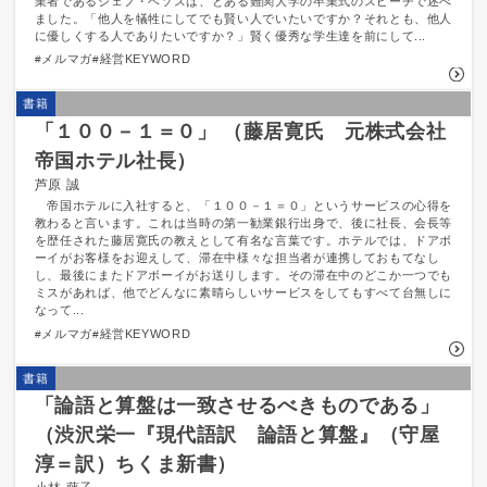
業者であるジェフ・ベソスは、とある難関大学の卒業式のスピーチで述べ
ました。「他人を犠牲にしてでも賢い人でいたいですか？それとも、他人
に優しくする人でありたいですか？」賢く優秀な学生達を前にして...
メルマガ
経営KEYWORD
書籍
「１００－１＝０」 （藤居寛氏 元株式会社
帝国ホテル社長）
芦原 誠
帝国ホテルに入社すると、「１００－１＝０」というサービスの心得を
教わると言います。これは当時の第一勧業銀行出身で、後に社長、会長等
を歴任された藤居寛氏の教えとして有名な言葉です。ホテルでは、ドアボ
ーイがお客様をお迎えして、滞在中様々な担当者が連携しておもてなし
し、最後にまたドアボーイがお送りします。その滞在中のどこか一つでも
ミスがあれば、他でどんなに素晴らしいサービスをしてもすべて台無しに
なって...
メルマガ
経営KEYWORD
書籍
「論語と算盤は一致させるべきものである」
（渋沢栄一『現代語訳 論語と算盤』（守屋
淳＝訳）ちくま新書）