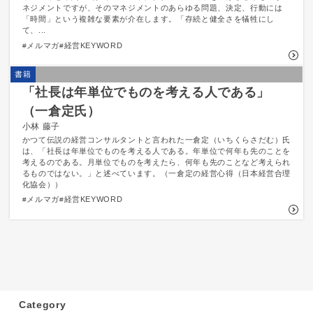
ネジメントですが、そのマネジメントのあらゆる問題、決定、行動には
「時間」という複雑な要素が介在します。「存続と健全さを犠牲にし
て、...
メルマガ
経営KEYWORD
書籍
「社長は年単位でものを考える人である」
（一倉定氏）
小林 藤子
かつて伝説の経営コンサルタントと言われた一倉定（いちくらさだむ）氏
は、「社長は年単位でものを考える人である。年単位で何年も先のことを
考えるのである。月単位でものを考えたら、何年も先のことなど考えられ
るものではない。」と述べています。（一倉定の経営心得（日本経営合理
化協会））
メルマガ
経営KEYWORD
Category