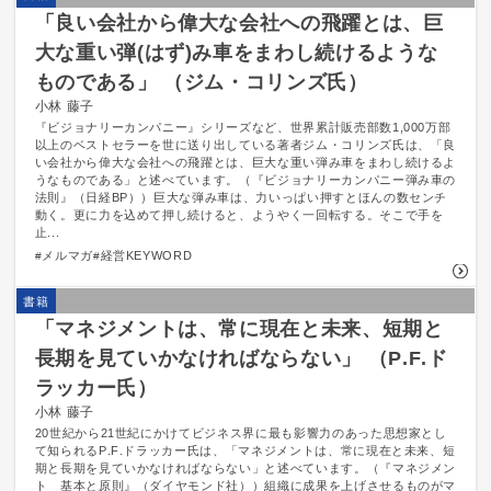
「良い会社から偉大な会社への飛躍とは、巨
大な重い弾(はず)み車をまわし続けるような
ものである」 （ジム・コリンズ氏）
小林 藤子
『ビジョナリーカンパニー』シリーズなど、世界累計販売部数1,000万部
以上のベストセラーを世に送り出している著者ジム・コリンズ氏は、「良
い会社から偉大な会社への飛躍とは、巨大な重い弾み車をまわし続けるよ
うなものである」と述べています。（『ビジョナリーカンパニー弾み車の
法則』（日経BP））巨大な弾み車は、力いっぱい押すとほんの数センチ
動く。更に力を込めて押し続けると、ようやく一回転する。そこで手を
止...
メルマガ
経営KEYWORD
書籍
「マネジメントは、常に現在と未来、短期と
長期を見ていかなければならない」 （P.F.ド
ラッカー氏）
小林 藤子
20世紀から21世紀にかけてビジネス界に最も影響力のあった思想家とし
て知られるP.F.ドラッカー氏は、「マネジメントは、常に現在と未来、短
期と長期を見ていかなければならない」と述べています。（『マネジメン
ト 基本と原則』（ダイヤモンド社））組織に成果を上げさせるものがマ