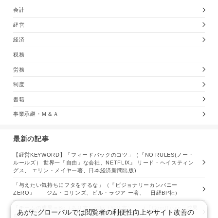
会計
経営
経済
税務
労務
制度
書籍
事業承継・Ｍ＆Ａ
最新の記事
【経営KEYWORD】「フィードバックのコツ」（『NO RULES(ノー・
ルールズ） 世界一「自由」な会社、NETFLIX』 リード・ヘイスティン
グス、 エリン・メイヤー著、日本経済新聞出版)
「与えたい気持ちにフタをするな」（『ビジョナリーカンパニー
ZERO』 ジム・コリンズ、ビル・ラジア ー著、 日経BP社）
「チームの成果＝Be（あり方）×Do（やり方）」 （『GoodTeam 成果
あがたグローバルでは閲覧者の利便性向上やサイト改善の
を出し続けるチームの創り方』齋藤秀樹著、日経BP社）