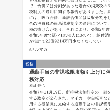
で、合併又は分割があった場合の消費税の
税制度の適用に関する報告がありました。
には、吸収合併、新設合併又は吸収分割を
合の消費税の簡易課税制度の適用について
種の抜け穴があり、それにより、令和2年
令和5年度で延べ105法人において、納付消
が推計で22億9214万円少なくなってい...
メルマガ
税務
通勤手当の非課税限度額引上げに
務対応
和田 伸也
令和7年11月19日、所得税法施行令の一部
する政令が公布され、マイカーや自転車な
用する従業員に支給する通勤手当の非課税
が引き上げられました 。今回の改正は、令