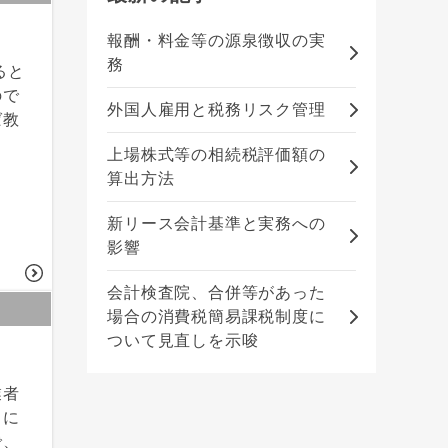
報酬・料金等の源泉徴収の実
務
ると
ので
外国人雇用と税務リスク管理
ば教
上場株式等の相続税評価額の
算出方法
新リース会計基準と実務への
影響
会計検査院、合併等があった
場合の消費税簡易課税制度に
ついて見直しを示唆
業者
」に
で、