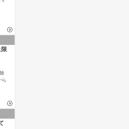
し
上限
除
から
て