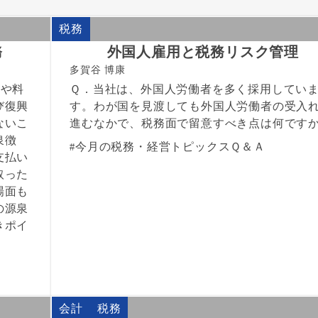
税務
務
外国人雇用と税務リスク管理
多賀谷 博康
酬や料
Ｑ．当社は、外国人労働者を多く採用してい
び復興
す。わが国を見渡しても外国人労働者の受入
ないこ
進むなかで、税務面で留意すべき点は何です
泉徴
今月の税務・経営トピックスＱ＆Ａ
支払い
取った
場面も
の源泉
きポイ
会計
税務