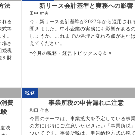
方法
新リース会計基準と実務への影響
田中 幹夫
される
Ｑ．新リース会計基準が2027年から適用され
株式等
聞きました。中小企業の実務にも影響がある
ます。
しょうか。これまでの処理と変わる点があれ
上場さ
えてください。
相続税
今月の税務・経営トピックスＱ＆Ａ
法を財
税務
の消費
事業所税の申告漏れに注意
和田 伸也
示唆
今回のテーマは、事業拡大を予定している事
の方には特にご注意いただきたい「事業所税
年度決
ついてです。事業所税は、申告納税方式の税
なか