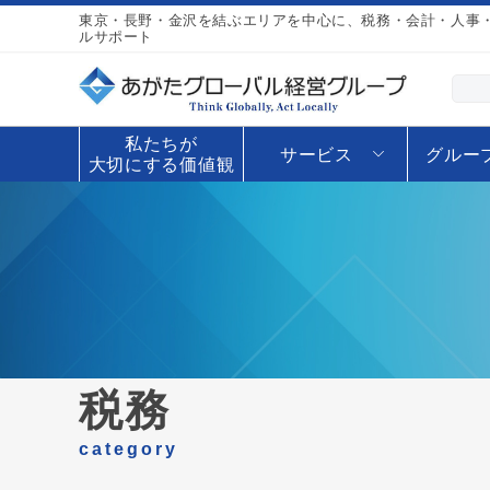
東京・長野・金沢を結ぶエリアを中心に、税務・会計・人事・
ルサポート
私たちが
サービス
グルー
大切にする価値観
税務
category