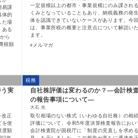
一定規模以上の都市・事業規模にのみ課され
簡易課
くみとなっていることもあり、納税義務の発
具体的
体を認識できていないケースがあります。今
した場
は、事業所税の概要と注意点について解説い
、ある
ます。
度から
費税額
メルマガ
税務
伴う実
自社株評価は変わるのか？―会計検
の報告事項について―
大石 光
を改正
取引相場のない株式（いわゆる自社株）の相
どを使
評価について、令和5年度決算検査報告におい
限度額
会計検査院が国税庁に「制度の見直しを求め
和7年
見」を示しました。この報告が直ちに通達改