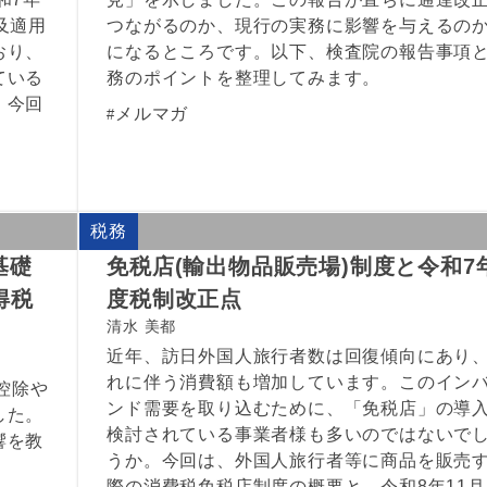
及適用
つながるのか、現行の実務に影響を与えるの
おり、
になるところです。以下、検査院の報告事項
ている
務のポイントを整理してみます。
。今回
メルマガ
税務
基礎
免税店(輸出物品販売場)制度と令和7
得税
度税制改正点
清水 美都
近年、訪日外国人旅行者数は回復傾向にあり
れに伴う消費額も増加しています。このイン
控除や
ンド需要を取り込むために、「免税店」の導
した。
検討されている事業者様も多いのではないで
響を教
うか。今回は、外国人旅行者等に商品を販売
際の消費税免税店制度の概要と、令和8年11月