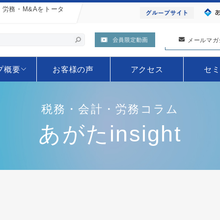
労務・M&Aをトータ
検索
メールマガ
プ概要
お客様の声
アクセス
セ
税務・会計・労務コラム
あがたinsight