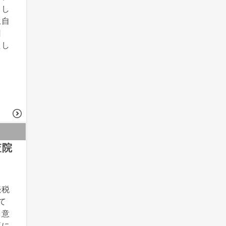
るし
生自
回
たし
査院
続税
て
る意
正に