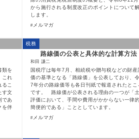
から施行される制度改正のポイントについて
します。
メルマガ
税務
路線価の公表と具体的な計算方法
和田 謙二
書類を
国税庁は毎年7月、相続税や贈与税などの財産
、これ
価の基準となる「路線価」を公表しており、
れるこ
7年分の路線価等も各日刊紙で報道されたとこ
たす文
です。 路線価が公表される理由の一つが「
制であ
評価において、手間や費用がかからない一律
クを伴
簡便的である」こととしています。
メルマガ