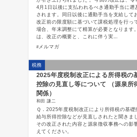
4月1日以後に支払われるべき通勤手当に遡
されます。同日以後に通勤手当を支給して
改正前の限度額に基づいて課税処理を行っ
場合、年末調整にて精算が必要となります
は、改正の概要と、これに伴う実...
メルマガ
税務
2025年度税制改正による所得税の
控除の見直し等について （源泉所
関係）
和田 謙二
Ｑ．2025年度税制改正により所得税の基礎
給与所得控除などが見直しされたと聞きま
その改正された内容と源泉徴収事務への影
えてください。