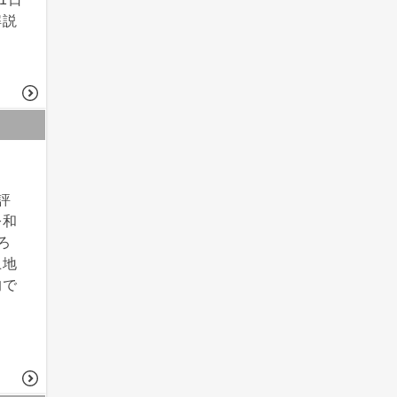
解説
評
令和
ろ
土地
的で