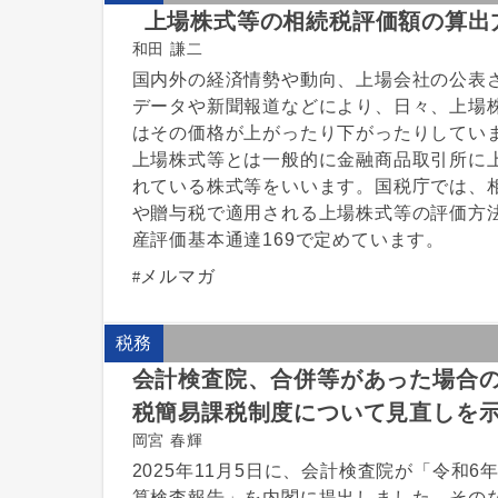
上場株式等の相続税評価額の算出
和田 謙二
国内外の経済情勢や動向、上場会社の公表
データや新聞報道などにより、日々、上場
はその価格が上がったり下がったりしてい
上場株式等とは一般的に金融商品取引所に
れている株式等をいいます。国税庁では、
や贈与税で適用される上場株式等の評価方
産評価基本通達169で定めています。
メルマガ
税務
会計検査院、合併等があった場合
税簡易課税制度について見直しを
岡宮 春輝
2025年11月5日に、会計検査院が「令和6
算検査報告」を内閣に提出しました。その