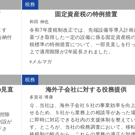
税務
て
固定資産税の特例措置
和田 伸也
ます
令和7年度税制改正では、先端設備等導入計画
告納付
基づき取得した一定の設備に係る固定資産税
税標準の特例措置について、一部見直しを行
上で適用期限が2年延長されました。
メルマガ
税務
の見直
海外子会社に対する役務提供
多賀谷 博康
Ｑ．当社は、海外子会社Ｓ社の事業効率を向
せるため、Ｓ社から業務上の相談等があった
礎控除
に即時に対応できる社内の支援体制を整えて
創設が
す。ところが、当社の税務調査において、移
下さ
格税制の観点から、これらの業務の適正な対