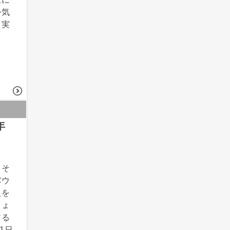
か気
と実
年
、そ
バウ
入を
しょ
する
1日