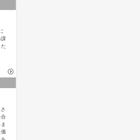
に
の課
った
上さ
場合
いま
転価
価を