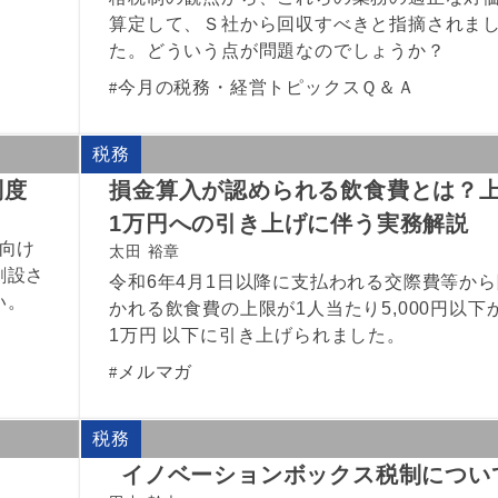
算定して、Ｓ社から回収すべきと指摘されま
た。どういう点が問題なのでしょうか？
今月の税務・経営トピックスＱ＆Ａ
税務
制度
損金算入が認められる飲食費とは？
1万円への引き上げに伴う実務解説
向け
太田 裕章
創設さ
令和6年4月1日以降に支払われる交際費等から
い。
かれる飲食費の上限が1人当たり5,000円以下
1万円 以下に引き上げられました。
メルマガ
税務
イノベーションボックス税制につい