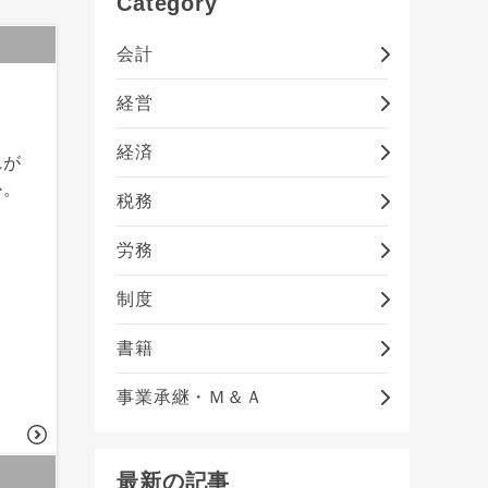
Category
会計
経営
ま
経済
れが
か。
税務
労務
制度
書籍
事業承継・Ｍ＆Ａ
最新の記事