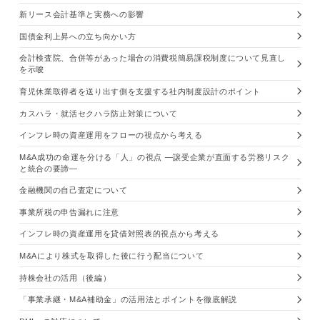
新リース会計基準と実務への影響
国債金利上昇への立ち向かい方
会計検査院、合併等があった場合の消費税簡易課税制度について見直し
を示唆
育児休業取得者を送り出す側を支援する社内制度設計のポイント
カスハラ・就活セクハラ防止対策について
インフレ時の資産運用をフローの視点から考える
M&A成功の命運を分ける「人」の視点 —譲受企業が直面する労務リスク
と統合の要諦—
金融機関の自己査定について
事業所税の申告漏れに注意
インフレ時の資産運用を貸借対照表的視点から考える
M&Aにより株式を取得した後に行う配当について
持株会社の活用（後編）
「事業承継・M&A補助金」の活用法とポイントを徹底解説