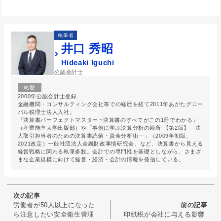
執筆者
井口 秀昭
Hideaki Iguchi
公認会計士
略歴
2000年公認会計士登録
金融機関・コンサルティング会社等での経歴を経て2011年あがたグロー
バル税理士法人入社。
『決算書パーフェクトマスター ~決算書のすべてがこの1冊でわかる』
（産業能率大学出版部）や「事例に学ぶ決算分析の勘所 【第2版】―法
人取引担当者のための決算書読解・資金分析術―」（2009年初版、
2021改定）一般社団法人金融財政事情研究会、など、決算書から見える
経営戦略に関わる執筆多数。会計での専門性を基礎としながら、さまざ
まな企業規模に向けて経営・経済・会計の情報を発信している。
次の記事
労働者が50人以上になった
前の記事
ら注意したい安全衛生管理
印紙税が会社に与える影響