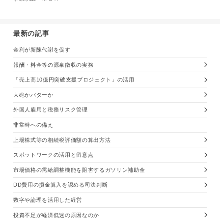
最新の記事
金利が新陳代謝を促す
報酬・料金等の源泉徴収の実務
「売上高10億円突破支援プロジェクト」の活用
大砲かバターか
外国人雇用と税務リスク管理
非常時への備え
上場株式等の相続税評価額の算出方法
スポットワークの活用と留意点
市場価格の需給調整機能を阻害するガソリン補助金
DD費用の損金算入を認める司法判断
数字や論理を活用した経営
投資不足が経済低迷の原因なのか