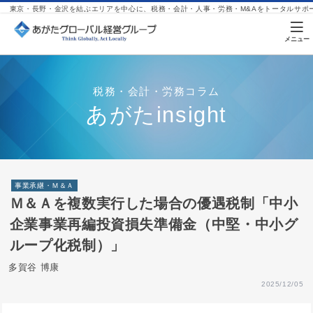
東京・長野・金沢を結ぶエリアを中心に、税務・会計・人事・労務・M&Aをトータルサポ
税務・会計・労務コラム
あがたinsight
事業承継・Ｍ＆Ａ
Ｍ＆Ａを複数実行した場合の優遇税制「中小
企業事業再編投資損失準備金（中堅・中小グ
ループ化税制）」
多賀谷 博康
2025/12/05