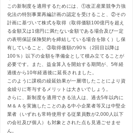
この新制度を適用するためには、①改正産業競争力強
化法の特別事業再編計画の認定を受けること、②その
計画に基づいて株式を取得（取得価額100億円を超え
る金額又は1億円に満たない金額である場合及び一定
の表明保証保険契約を締結している場合を除く）し保
有していること、③取得価額の90％（2回目以降は
100％）以下の金額を準備金として積み立てることが
必要です。また、益金算入を開始する期間が、5年経
過後から10年経過後に延長されました。
このように課税の繰延効果が一層増したことにより資
金繰りに寄与するメリットは大きいでしょう。
さらに、新制度を適用できる法人は、過去5年以内に
Ｍ＆Ａを実施したことのある中小企業者等又は中堅企
業者（いずれも常時使用する従業員数が2,000人以下
の会社及び個人）も対象とされた点も見過ごせませ
ん。