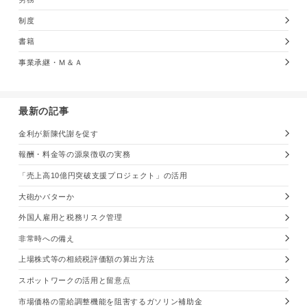
制度
書籍
事業承継・Ｍ＆Ａ
最新の記事
金利が新陳代謝を促す
報酬・料金等の源泉徴収の実務
「売上高10億円突破支援プロジェクト」の活用
大砲かバターか
外国人雇用と税務リスク管理
非常時への備え
上場株式等の相続税評価額の算出方法
スポットワークの活用と留意点
市場価格の需給調整機能を阻害するガソリン補助金