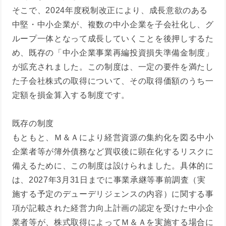
そこで、2024年度税制改正により、成長意欲のある
中堅・中小企業が、複数の中小企業を子会社化し、グ
ループ一体となって成長していくことを後押しするた
め、既存の「中小企業事業再編投資損失準備金制度」
が拡充されました。この制度は、一定の要件を満たし
た子会社株式の取得について、その取得価額のうち一
定額を損金算入する制度です。
既存の制度
もともと、Ｍ＆Ａにより経営資源の集約化を図る中小
企業者等が簿外債務など買収後に顕在化するリスクに
備えるために、この制度は設けられました。具体的に
は、2027年3月31日までに事業承継等事前調査（実
施する予定のデューデリジェンスの内容）に関する事
項が記載された経営力向上計画の認定を受けた中小企
業者等が、株式取得によってＭ＆Ａを実施する場合に