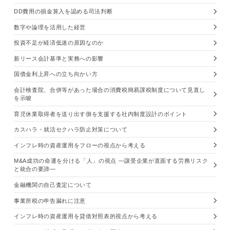
DD費用の損金算入を認める司法判断
数字や論理を活用した経営
投資不足が経済低迷の原因なのか
新リース会計基準と実務への影響
国債金利上昇への立ち向かい方
会計検査院、合併等があった場合の消費税簡易課税制度について見直し
を示唆
育児休業取得者を送り出す側を支援する社内制度設計のポイント
カスハラ・就活セクハラ防止対策について
インフレ時の資産運用をフローの視点から考える
M&A成功の命運を分ける「人」の視点 —譲受企業が直面する労務リスク
と統合の要諦—
金融機関の自己査定について
事業所税の申告漏れに注意
インフレ時の資産運用を貸借対照表的視点から考える